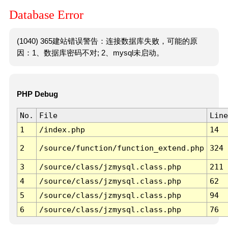
Database Error
(1040) 365建站错误警告：连接数据库失败，可能的原
因：1、数据库密码不对; 2、mysql未启动。
PHP Debug
No.
File
Line
1
/index.php
14
2
/source/function/function_extend.php
324
3
/source/class/jzmysql.class.php
211
4
/source/class/jzmysql.class.php
62
5
/source/class/jzmysql.class.php
94
6
/source/class/jzmysql.class.php
76