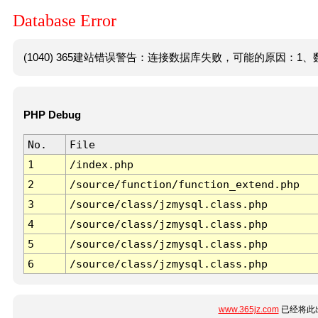
Database Error
(1040) 365建站错误警告：连接数据库失败，可能的原因：1、数
PHP Debug
No.
File
1
/index.php
2
/source/function/function_extend.php
3
/source/class/jzmysql.class.php
4
/source/class/jzmysql.class.php
5
/source/class/jzmysql.class.php
6
/source/class/jzmysql.class.php
www.365jz.com
已经将此