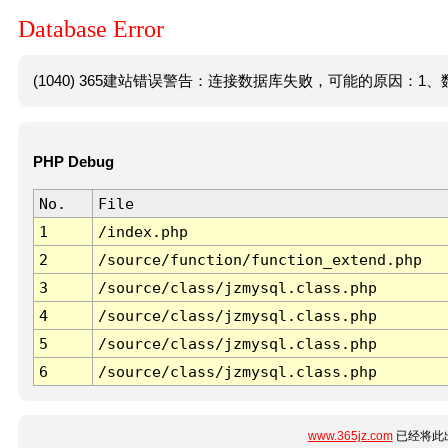
Database Error
(1040) 365建站错误警告：连接数据库失败，可能的原因：1、数
PHP Debug
No.
File
1
/index.php
2
/source/function/function_extend.php
3
/source/class/jzmysql.class.php
4
/source/class/jzmysql.class.php
5
/source/class/jzmysql.class.php
6
/source/class/jzmysql.class.php
www.365jz.com
已经将此