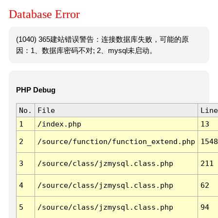
Database Error
(1040) 365建站错误警告：连接数据库失败，可能的原
因：1、数据库密码不对; 2、mysql未启动。
PHP Debug
No.
File
Line
1
/index.php
13
2
/source/function/function_extend.php
1548
3
/source/class/jzmysql.class.php
211
4
/source/class/jzmysql.class.php
62
5
/source/class/jzmysql.class.php
94