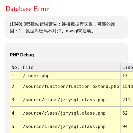
Database Error
(1040) 365建站错误警告：连接数据库失败，可能的原
因：1、数据库密码不对; 2、mysql未启动。
PHP Debug
No.
File
Line
1
/index.php
13
2
/source/function/function_extend.php
1548
3
/source/class/jzmysql.class.php
211
4
/source/class/jzmysql.class.php
62
5
/source/class/jzmysql.class.php
94